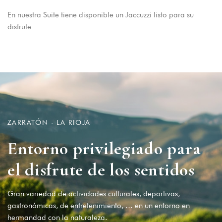
En nuestra Suite tiene disponible un Jaccuzzi listo para su
disfrute
ZARRATÓN - LA RIOJA
E
n
t
o
r
n
o
p
r
i
v
i
l
e
g
i
a
d
o
p
a
r
a
e
l
d
i
s
f
r
u
t
e
d
e
l
o
s
s
e
n
t
i
d
o
s
Gran variedad de actividades culturales, deportivas,
gastronómicas, de entretenimiento, … en un entorno en
hermandad con la naturaleza.