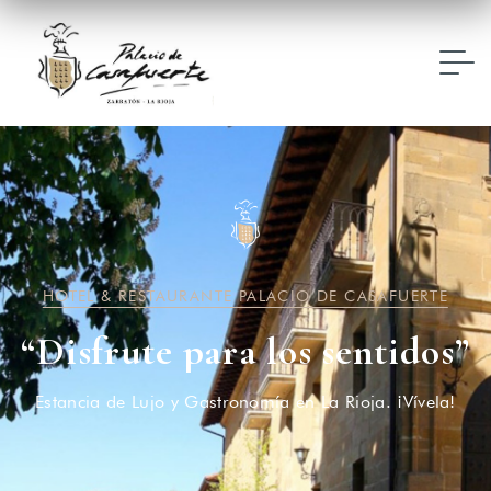
HOTEL & RESTAURANTE PALACIO DE CASAFUERTE
“Disfrute para los sentidos”
Estancia de Lujo y Gastronomía en La Rioja. ¡Vívela!