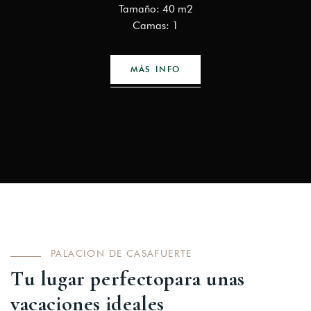
Tamaño: 40 m2
Camas: 1
MÁS INFO
PALACION DE CASAFUERTE
T
u
l
u
g
a
r
p
e
r
f
e
c
t
o
p
a
r
a
u
n
a
s
v
a
c
a
c
i
o
n
e
s
i
d
e
a
l
e
s